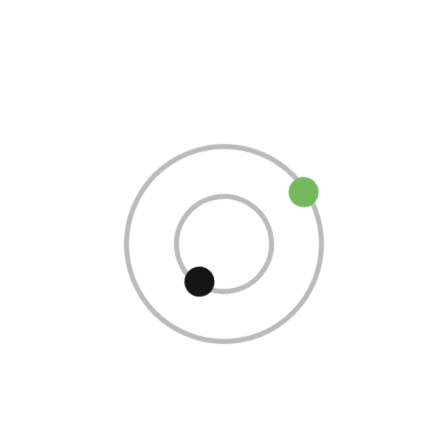
Obrigatório
Nome de utilizador ou email
*
Obrigatório
Senha
*
Manter sessão
Iniciar sessão
Perdeu a sua senha?
Sobre Nós
Veículos